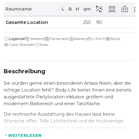
Raumname
L
B
H
qm
Gesamte Location
250
90
Legende
Stehend
Parlament
Reihen
U-Form
Block
Gala / Bankett
Kreis
Beschreibung
Sie würden gerne einen besonderen Anlass feiern, aber die
richtige Location fehlt? Body-Life bietet Ihnen eine bereits
ausgestattete Partylocation inklusive großem und
modernem Barbereich und einer Tanzfläche.
Die technische Ausstattung des Hauses lässt keine
Wünsche offen. Tolle Lichttechnik und die hochwertige
Musikanlage sorgen für eine mitreißende Stimmung auf
Ihrer Feier. Der kleine, einladende Garten bereichert diese
WEITERLESEN