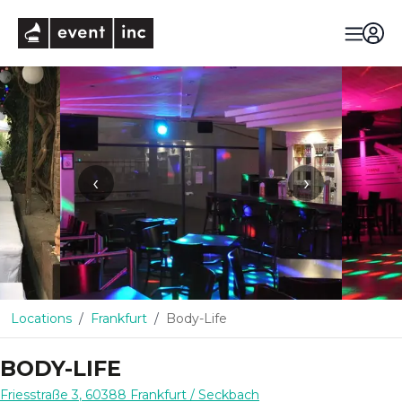
eventinc
‹
›
Locations
Frankfurt
Body-Life
BODY-LIFE
Friesstraße 3
,
60388
Frankfurt
/ Seckbach