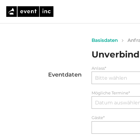
Basisdaten
Anfra
Unverbind
Anlass*
Eventdaten
Mögliche Termine*
Gäste*