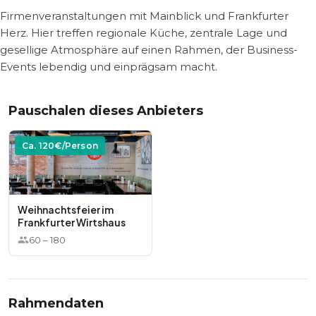
Firmenveranstaltungen mit Mainblick und Frankfurter
Herz. Hier treffen regionale Küche, zentrale Lage und
gesellige Atmosphäre auf einen Rahmen, der Business-
Events lebendig und einprägsam macht.
Pauschalen dieses Anbieters
Ca.
120
€/Person
Weihnachtsfeier im
Frankfurter Wirtshaus
60
–
180
Rahmendaten