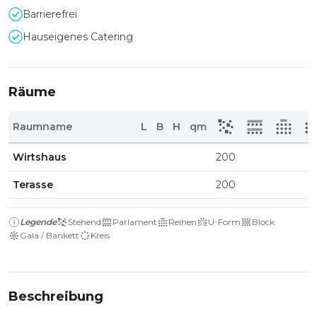
Barrierefrei
Hauseigenes Catering
Räume
Raumname
L
B
H
qm
Wirtshaus
200
Terasse
200
Legende
Stehend
Parlament
Reihen
U-Form
Block
Gala / Bankett
Kreis
Beschreibung