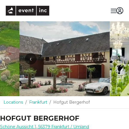
eventinc
‹
›
Locations
Frankfurt
Hofgut Bergerhof
HOFGUT BERGERHOF
Schöne Aussicht 1
,
56379
Frankfurt
/ Umland