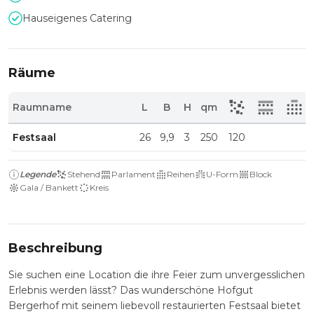
Hauseigenes Catering
Räume
Raumname
L
B
H
qm
Festsaal
26
9,9
3
250
120
Legende
Stehend
Parlament
Reihen
U-Form
Block
Gala / Bankett
Kreis
Beschreibung
Sie suchen eine Location die ihre Feier zum unvergesslichen
Erlebnis werden lässt? Das wunderschöne Hofgut
Bergerhof mit seinem liebevoll restaurierten Festsaal bietet