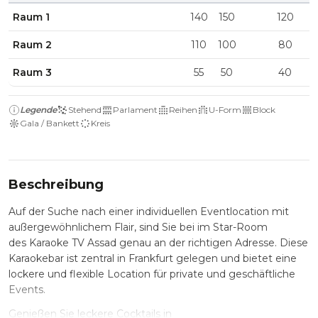
Raum 1
140
150
120
Raum 2
110
100
80
Raum 3
55
50
40
Legende
Stehend
Parlament
Reihen
U-Form
Block
Gala / Bankett
Kreis
Beschreibung
Auf der Suche nach einer individuellen Eventlocation mit
außergewöhnlichem Flair, sind Sie bei im Star-Room
des Karaoke TV Assad genau an der richtigen Adresse. Diese
Karaokebar ist zentral in Frankfurt gelegen und bietet eine
lockere und flexible Location für private und geschäftliche
Events.
Genießen Sie leckere Cocktails in