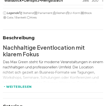
Waldblick+Gehspitz+Hengstbach
386
300
10
Legende
Stehend
Parlament
Reihen
U-Form
Block
Gala / Bankett
Kreis
Beschreibung
Nachhaltige Eventlocation mit
klarem Fokus
Das Max Green steht für moderne Veranstaltungen in einem
nachhaltigen und professionellen Umfeld. Die Location
richtet sich gezielt an Business-Formate wie Tagungen,
Workshops, Seminare, Schulungen oder Konferenzen und
bietet dafür den idealen Rahmen. Mitten im Grünen und
WEITERLESEN
zugleich im Herzen Deutschlands gelegen, überzeugt das
Max Green durch eine sehr gute Verkehrsanbindung in
direkter Nähe zur Main-Metropole Frankfurt, dem
internationalen Flughafen sowie einem der größten