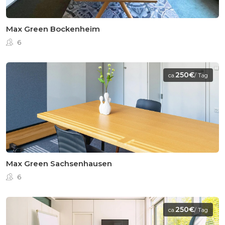
Max Green Bockenheim
6
250€
ca.
/ Tag
Max Green Sachsenhausen
6
250€
ca.
/ Tag