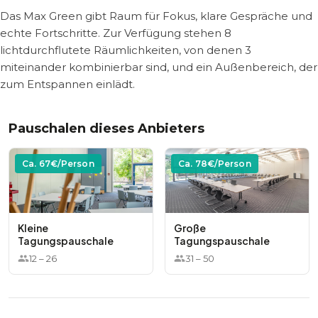
Das Max Green gibt Raum für Fokus, klare Gespräche und
echte Fortschritte. Zur Verfügung stehen 8
lichtdurchflutete Räumlichkeiten, von denen 3
miteinander kombinierbar sind, und ein Außenbereich, der
zum Entspannen einlädt.
Pauschalen dieses Anbieters
Ca.
67
€/Person
Ca.
78
€/Person
Kleine
Große
Tagungspauschale
Tagungspauschale
12
–
26
31
–
50