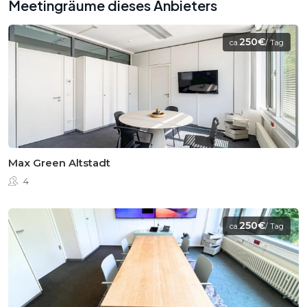
Meetingräume dieses Anbieters
250€
ca.
/ Tag
Max Green Altstadt
4
250€
ca.
/ Tag