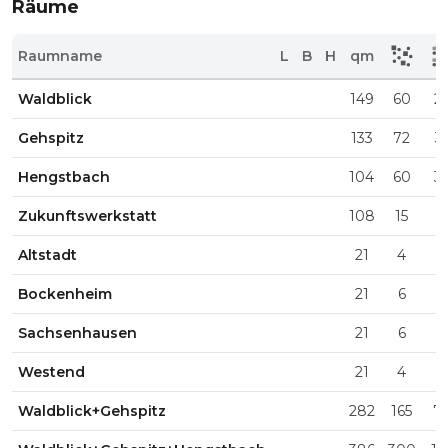
Räume
Raumname
L
B
H
qm
Waldblick
149
60
2
Gehspitz
133
72
3
Hengstbach
104
60
3
Zukunftswerkstatt
108
15
Altstadt
21
4
Bockenheim
21
6
Sachsenhausen
21
6
Westend
21
4
Waldblick+Gehspitz
282
165
7