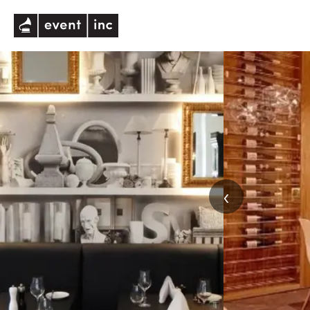
eventinc
‹