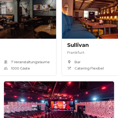
Sullivan
Frankfurt
7
Veranstaltungsräum
e
Bar
1000
Gäste
Catering Flexibel