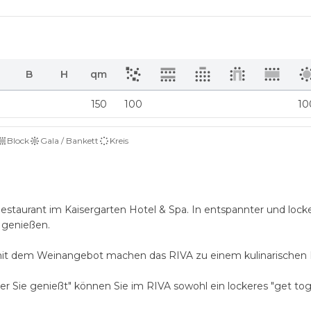
B
H
qm
150
100
10
Block
Gala / Bankett
Kreis
 Restaurant im Kaisergarten Hotel & Spa. In entspannter und lock
 genießen.
it dem Weinangebot machen das RIVA zu einem kulinarischen H
 Sie genießt" können Sie im RIVA sowohl ein lockeres "get tog