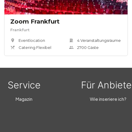
Zoom Frankfurt
Frankfurt
Eventlocation
4
Veranstaltungsräum
e
Catering Flexibel
2700
Gäste
Service
Für Anbiete
Magazin
Wie inseriere ich?