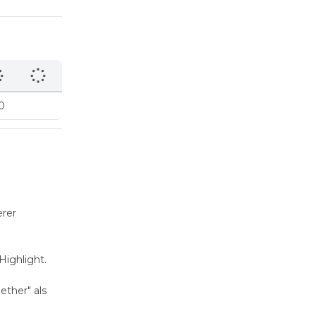
0
erer
ighlight.
ether" als