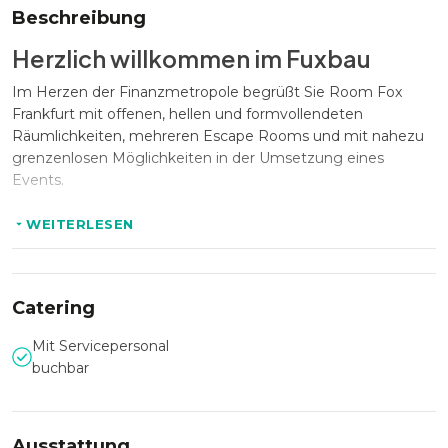
Beschreibung
Herzlich willkommen im Fuxbau
Im Herzen der Finanzmetropole begrüßt Sie Room Fox
Frankfurt mit offenen, hellen und formvollendeten
Räumlichkeiten, mehreren Escape Rooms und mit nahezu
grenzenlosen Möglichkeiten in der Umsetzung eines
Events.
WEITERLESEN
Ihr Event in einer Location der
Superlative
Catering
Room Fox Frankfurt kann bis zu 30 Personen fassen und
eignet sich hervorragend für Firmenevents, Tagungen,
Mit Servicepersonal
Meetings, PR & Marketing Events, Weihnachtsfeiern,
buchbar
Hochzeiten, Teamevents und aufregende Foto- und
Filmproduktionen.
Ausstattung