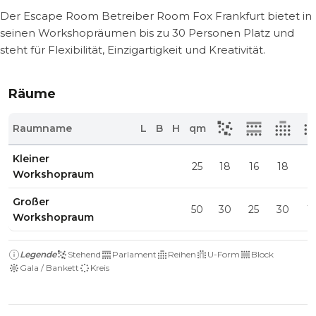
Der Escape Room Betreiber Room Fox Frankfurt bietet in
seinen Workshopräumen bis zu 30 Personen Platz und
steht für Flexibilität, Einzigartigkeit und Kreativität.
Räume
Raumname
L
B
H
qm
Kleiner
25
18
16
18
8
Workshopraum
Großer
50
30
25
30
1
Workshopraum
Legende
Stehend
Parlament
Reihen
U-Form
Block
Gala / Bankett
Kreis