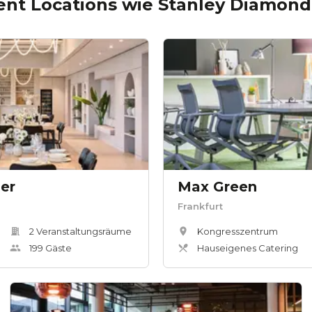
ent Locations wie
Stanley Diamond
ler
Max Green
Frankfurt
2
Veranstaltungsräum
e
Kongresszentrum
199
Gäste
Hauseigenes Catering