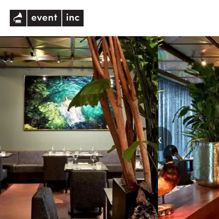
eventinc
‹