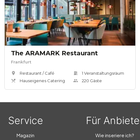
The ARAMARK Restaurant
Frankfurt
Restaurant / Café
1
Veranstaltungsräum
Hauseigenes Catering
220
Gäste
Service
Für Anbiete
Magazin
Wie inseriere ich?