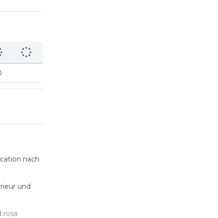
0
ocation nach
erieur und
 rosa