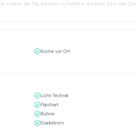
l zu einer der Top Adressen in Frankfurt am Main. Eine rote Gla
as liebevolle Zubereiten der Speisen zu werfen.
axie Eisen
an, in welchem Sie ebenfalls stilvolle Events zelebrie
Küche vor Ort
Licht-Technik
Flipchart
Bühne
Starkstrom