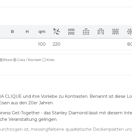
B
H
qm
100
220
8
Block
Gala / Bankett
Kreis
A CLIQUE und ihre Vorliebe zu Kontrasten. Benannt ist diese L
isen aus den 20er Jahren.
Business Get-Together - das Stanley Diamond lässt mit diesem Int
che Veranstaltung gelingen.
durchzogen ist, messingfarbene quadratische Deckenplatten und