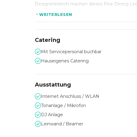
Designerestrich machen dieses Fine-Dining Loca
ermöglicht es den Besuchern, einen Blick auf d
WEITERLESEN
Schauen Sie sich auch gerne das zugehörige
M
Catering
Mit Servicepersonal buchbar
Hauseigenes Catering
Ausstattung
Internet Anschluss / WLAN
Tonanlage / Mikrofon
DJ Anlage
Leinwand / Beamer