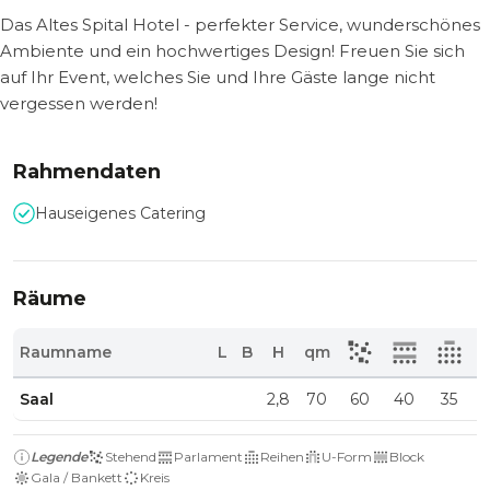
Das Altes Spital Hotel - perfekter Service, wunderschönes
Ambiente und ein hochwertiges Design! Freuen Sie sich
auf Ihr Event, welches Sie und Ihre Gäste lange nicht
vergessen werden!
Rahmendaten
Hauseigenes Catering
Räume
Raumname
L
B
H
qm
Saal
2,8
70
60
40
35
Legende
Stehend
Parlament
Reihen
U-Form
Block
Gala / Bankett
Kreis