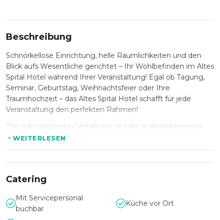
Beschreibung
Schnörkellose Einrichtung, helle Räumlichkeiten und den
Blick aufs Wesentliche gerichtet – Ihr Wohlbefinden im Altes
Spital Hotel während Ihrer Veranstaltung! Egal ob Tagung,
Seminar, Geburtstag, Weihnachtsfeier oder Ihre
Traumhochzeit – das Altes Spital Hotel schafft für jede
Veranstaltung den perfekten Rahmen!
Die unkomplizierte Gestaltung und die qualitätsbewusste
Einrichtung lassen keine Wünsche offen. Das professionelle
WEITERLESEN
Team hilft Ihnen gerne bei der Planung, Auswahl der
Bestuhlung und der Durchführung Ihrer Veranstaltung!
Sowohl für Ihre kleine Besprechung oder Ihre Feier mit
Catering
Kollegen oder Freunden sind Sie genau richtig im Altes
Spital Hotel. Die Küche versorgt Sie und Ihre Gäste mit
Mit Servicepersonal
köstlichen Speisen und erarbeitet in Zusammenarbeit mit
Küche vor Ort
buchbar
Ihnen gerne ein Menü, welches Sie verzaubern wird.