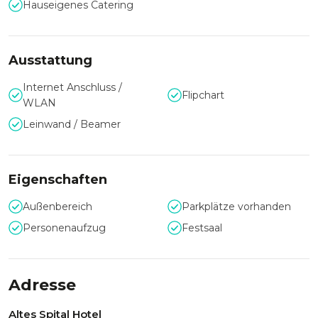
Hauseigenes Catering
Freuen Sie sich also auf Ihr unvergessliches Event im Altes
Spital! Weitere wundervolle Räumlichkeiten finden Sie
im
OX Hotel
in Heitersheim!
Ausstattung
Internet Anschluss /
Flipchart
WLAN
Leinwand / Beamer
Eigenschaften
Außenbereich
Parkplätze vorhanden
Personenaufzug
Festsaal
Adresse
Altes Spital Hotel