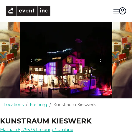
eventinc
‹
›
Locations
Freiburg
Kunstraum Kieswerk
KUNSTRAUM KIESWERK
Mattrain 5
,
79576
Freiburg
/ Umland