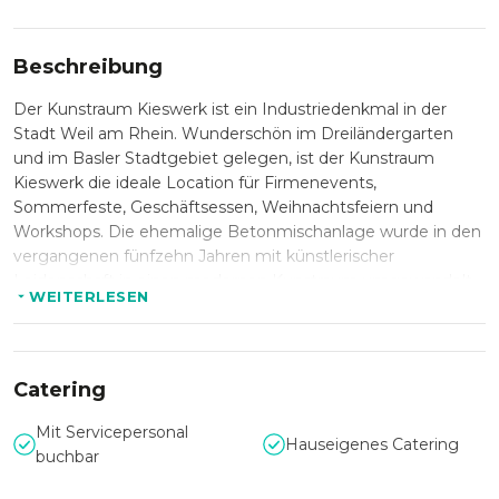
Beschreibung
Der Kunstraum Kieswerk ist ein Industriedenkmal in der
Stadt Weil am Rhein. Wunderschön im Dreiländergarten
und im Basler Stadtgebiet gelegen, ist der Kunstraum
Kieswerk die ideale Location für Firmenevents,
Sommerfeste, Geschäftsessen, Weihnachtsfeiern und
Workshops. Die ehemalige Betonmischanlage wurde in den
vergangenen fünfzehn Jahren mit künstlerischer
Leidenschaft in einen modernen Kunstraum umgewandelt.
WEITERLESEN
Entstanden ist eine unkonventionelle Location, die mit einer
Mischung aus industrieller Architektur und zeitgenössischen
Kunstwerken beeindruckt und fasziniert. Nutzen Sie die
sieben verschiedenen Räume individuell von 2 bis 400
Catering
Personen für Privat- und Firmenanlässe. Die perfekte
Location, um Ihre Gäste zu beeindrucken.
Mit Servicepersonal
Hauseigenes Catering
buchbar
Der Kunstraum Kieswerk bietet zusätzlich zahlreiche
interessante Aktivitäten an, die sowohl von künstlerischem,