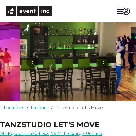
eventinc
‹
›
Locations
Freiburg
Tanzstudio Let's Move
TANZSTUDIO LET'S MOVE
Markgrafenstraße 125/3
,
79211
Freiburg
/ Umland