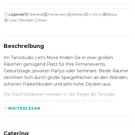
Legende
Stehend
Parlament
Reihen
U-Form
Block
Gala / Bankett
Kreis
Beschreibung
Im Tanzstudio Let's Move finden Sie in zwei großen
Räumen genügend Platz für Ihre Firmenevents,
Geburtstage, privaten Partys oder Seminare. Beide Räume
zeichnen Sich durch große Spiegelflächen an den Wänden,
schönen Parkettboden und sehr hohe Decken aus.
Die Räumlichkeiten werden in der Regel als Tanzsäle
genutzt und sind daher weitestgehend leer und sehr
wandelbar. Ausgelassene Partys mit großer Tanzfläche sind
WEITERLESEN
im Tanzstudio Let's Move genauso möglich, wie spannende
Seminare mit umfangreicher Möblierung. In jedem der Säle
können in Reihenbestuhlung etwa 150 Personen Platz
Catering
nehmen.