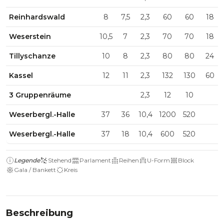
Reinhardswald
8
7,5
2,3
60
60
18
Weserstein
10,5
7
2,3
70
70
18
Tillyschanze
10
8
2,3
80
80
24
Kassel
12
11
2,3
132
130
60
3 Gruppenräume
2,3
12
10
Weserbergl.-Halle
37
36
10,4
1200
520
Weserbergl.-Halle
37
18
10,4
600
520
Legende
Stehend
Parlament
Reihen
U-Form
Block
Gala / Bankett
Kreis
Beschreibung