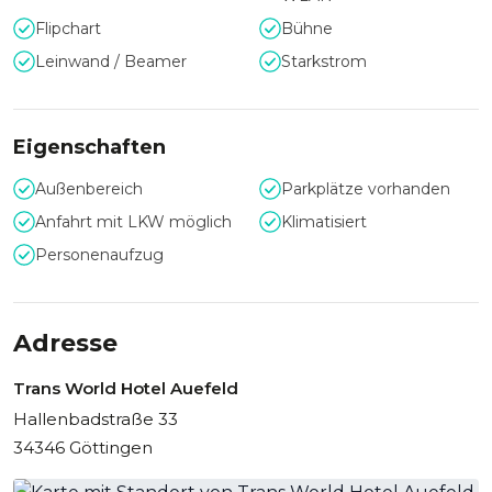
Freuen Sie sich auf eine entspannte, inspirierende
Atmosphäre bei Ihrer Tagung und unvergessliche Momente
Flipchart
Bühne
bei Ihrem besonderen Event.
Leinwand / Beamer
Starkstrom
Eigenschaften
Außenbereich
Parkplätze vorhanden
Anfahrt mit LKW möglich
Klimatisiert
Personenaufzug
Adresse
Trans World Hotel Auefeld
Hallenbadstraße 33
34346 Göttingen