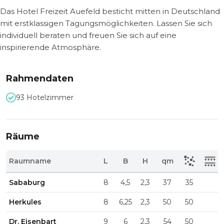
Das Hotel Freizeit Auefeld besticht mitten in Deutschland
mit erstklassigen Tagungsmöglichkeiten. Lassen Sie sich
individuell beraten und freuen Sie sich auf eine
inspirierende Atmosphäre.
Rahmendaten
93 Hotelzimmer
Räume
Raumname
L
B
H
qm
Sababurg
8
4,5
2,3
37
35
Herkules
8
6,25
2,3
50
50
Dr. Eisenbart
9
6
2,3
54
50