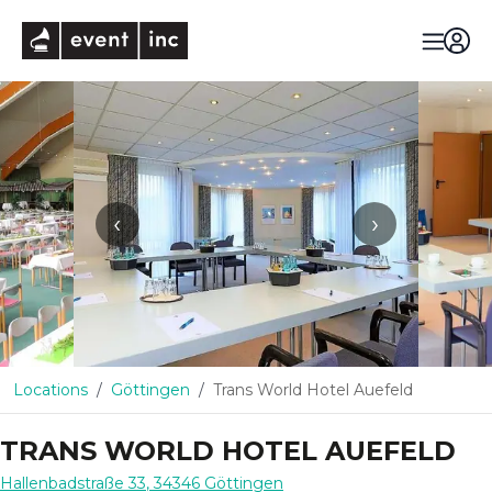
eventinc
‹
›
Locations
Göttingen
Trans World Hotel Auefeld
TRANS WORLD HOTEL AUEFELD
Hallenbadstraße 33
,
34346
Göttingen