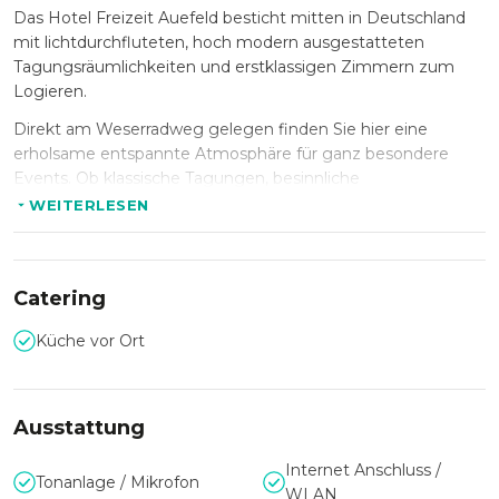
Das Hotel Freizeit Auefeld besticht mitten in Deutschland
mit lichtdurchfluteten, hoch modern ausgestatteten
Tagungsräumlichkeiten und erstklassigen Zimmern zum
Logieren.
Direkt am Weserradweg gelegen finden Sie hier eine
erholsame entspannte Atmosphäre für ganz besondere
Events. Ob klassische Tagungen, besinnliche
Weihnachtsfeiern, glanzvolle Firmenevents oder Ihre
WEITERLESEN
Traumhochzeit. Das Hotel Freizeit Auefeld begeistert mit
einem idealen Rahmen für Ihr Event. Freuen Sie sich auf
gute deutsche Küche, individuell Betreuung und
Catering
fachkundiges Personal.
Das 4-Sterne-Komfort Hotel bietet Tagungsräume für bis zu
Küche vor Ort
100 Personen auf hohem Standard. Sie benötigen einen
Raum für eine größere Personengruppe? Gern stellt das
Team vom Hotel Freizeit Auefeld Ihnen und Ihren Gästen
Ausstattung
die Weserberglandhalle für bis zu 500 Personen zur
Verfügung.
Internet Anschluss /
Tonanlage / Mikrofon
WLAN