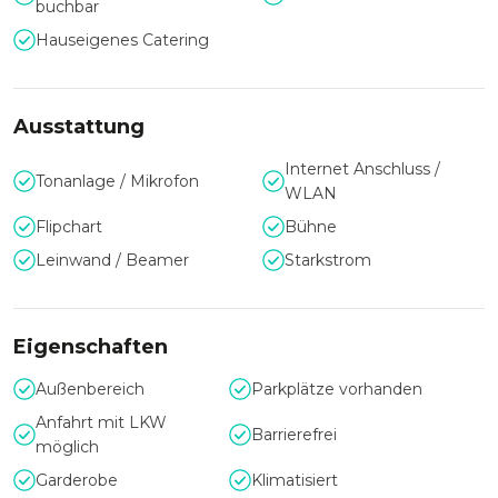
Möglichkeit, die Eventfläche inkl. 3 Galerien mit
buchbar
wechselnden Ausstellungen für private Anlässe zu nutzen.
Hauseigenes Catering
66 Hotelzimmer ab AUgust 2024
Ausstattung
Internet Anschluss /
Tonanlage / Mikrofon
WLAN
Flipchart
Bühne
Leinwand / Beamer
Starkstrom
Eigenschaften
Außenbereich
Parkplätze vorhanden
Anfahrt mit LKW
Barrierefrei
möglich
Garderobe
Klimatisiert