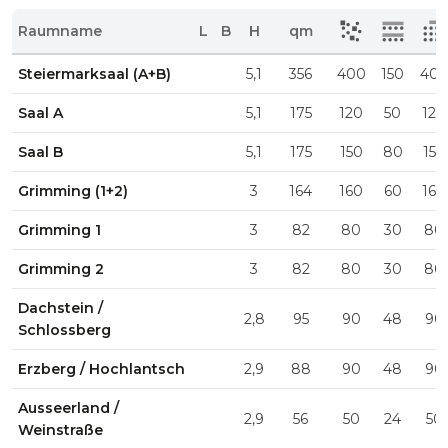
Raumname
L
B
H
qm
Steiermarksaal (A+B)
5,1
356
400
150
40
Saal A
5,1
175
120
50
120
Saal B
5,1
175
150
80
150
Grimming (1+2)
3
164
160
60
160
Grimming 1
3
82
80
30
80
Grimming 2
3
82
80
30
80
Dachstein /
2,8
95
90
48
90
Schlossberg
Erzberg / Hochlantsch
2,9
88
90
48
90
Ausseerland /
2,9
56
50
24
50
Weinstraße