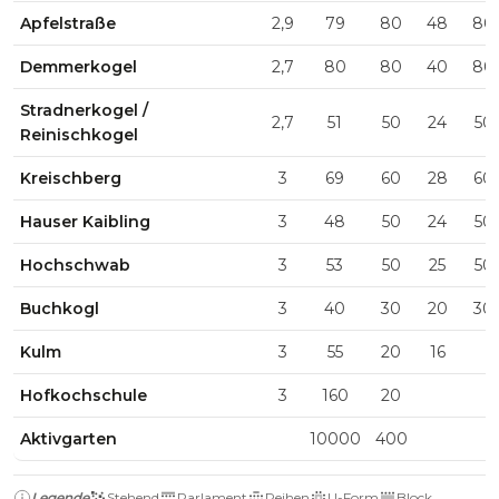
Apfelstraße
2,9
79
80
48
80
Demmerkogel
2,7
80
80
40
80
Stradnerkogel /
2,7
51
50
24
50
Reinischkogel
Kreischberg
3
69
60
28
60
Hauser Kaibling
3
48
50
24
50
Hochschwab
3
53
50
25
50
Buchkogl
3
40
30
20
30
Kulm
3
55
20
16
Hofkochschule
3
160
20
Aktivgarten
10000
400
Legende
Stehend
Parlament
Reihen
U-Form
Block