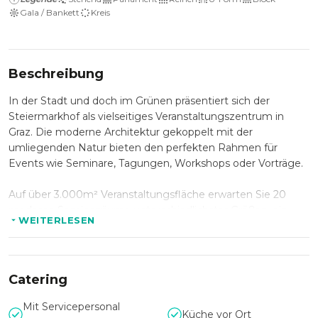
Gala / Bankett
Kreis
Beschreibung
In der Stadt und doch im Grünen präsentiert sich der
Steiermarkhof als vielseitiges Veranstaltungszentrum in
Graz. Die moderne Architektur gekoppelt mit der
umliegenden Natur bieten den perfekten Rahmen für
Events wie Seminare, Tagungen, Workshops oder Vorträge.
Auf über 3.000m² Veranstaltungsfläche erwarten Sie 20
moderne Seminarräume unterschiedlichster Größen, ein
WEITERLESEN
großer Veranstaltungssaal für bis zu 400 Personen sowie ein
Restaurant und Aufenthaltsräume.
Der umliegende Garten umfasst rund 10.000m² auf denen
Catering
problemlos Teambuilding und Workshops im Freien
umgesetzt werden können. Zudem haben Sie die
Mit Servicepersonal
Küche vor Ort