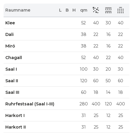
Raumname
L
B
H
qm
Klee
52
40
30
40
2
Dali
38
22
16
22
1
Miró
38
22
16
22
1
Chagall
52
40
22
40
1
Saal I
100
30
20
30
1
Saal II
120
60
50
60
3
Saal III
60
18
14
18
1
Ruhrfestsaal (Saal I-III)
280
400
120
400
6
Harkort I
31
25
12
25
1
Harkort II
31
25
12
25
1