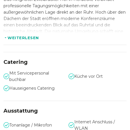
professionelle Tagungsmöglichkeiten mit einer
außergewöhnlichen Lage direkt an der Ruhr. Hoch über den
Dächern der Stadt eröffnen moderne Konferenzräume
einen beeindruckenden Blick auf das Ruhrtal und die
historische Altstadt. Die naturnahe Umgebung schafft eine
inspirierende Atmosphäre für Meetings, Seminare,
WEITERLESEN
Workshops und Firmenveranstaltungen, die produktives
Arbeiten mit einer angenehmen Auszeit verbinden.
Catering
Vielseitige Veranstaltungsflächen für
Mit Servicepersonal
Küche vor Ort
jedes Format
buchbar
Hauseigenes Catering
Mit insgesamt 17 Veranstaltungsräumen, großzügigen
Foyers und Kapazitäten für bis zu 350 Personen bietet das
Ringhotel Zweibrücker Hof ideale Voraussetzungen für
Tagungen, Konferenzen, Schulungen und Events jeder
Ausstattung
Größenordnung. Das moderne Ruhrforum mit
Rundumbalkon, flexibel kombinierbaren Räumen und
Internet Anschluss /
Tonanlage / Mikrofon
hochwertiger Veranstaltungstechnik schafft maximale
WLAN