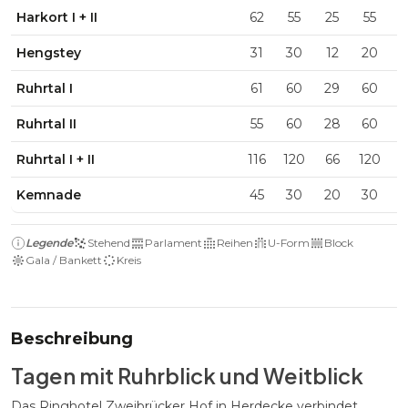
Harkort I + II
62
55
25
55
2
Hengstey
31
30
12
20
1
Ruhrtal I
61
60
29
60
2
Ruhrtal II
55
60
28
60
2
Ruhrtal I + II
116
120
66
120
3
Kemnade
45
30
20
30
2
Legende
Stehend
Parlament
Reihen
U-Form
Block
Gala / Bankett
Kreis
Beschreibung
Tagen mit Ruhrblick und Weitblick
Das Ringhotel Zweibrücker Hof in Herdecke verbindet