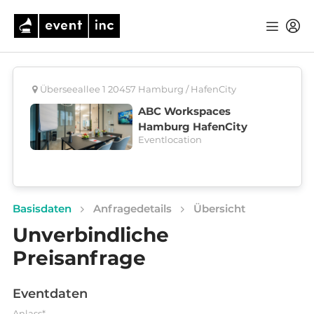
Überseeallee 1 20457 Hamburg / HafenCity
ABC Workspaces
Hamburg HafenCity
Eventlocation
Basisdaten
Anfragedetails
Übersicht
Unverbindliche
Preisanfrage
Eventdaten
Anlass*