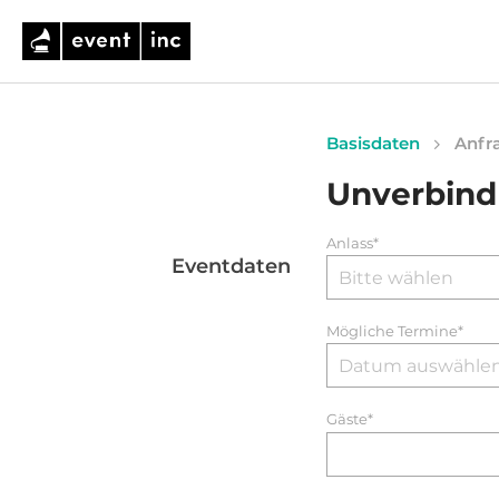
Basisdaten
Anfra
Unverbind
Anlass*
Eventdaten
Mögliche Termine*
Gäste*