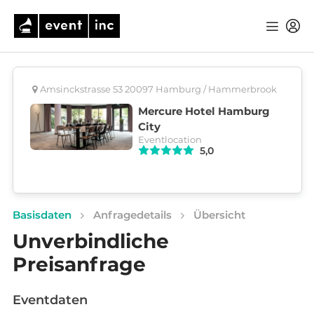
Amsinckstrasse 53 20097 Hamburg / Hammerbrook
Mercure Hotel Hamburg
City
Eventlocation
5,0
Basisdaten
Anfragedetails
Übersicht
Unverbindliche
Preisanfrage
Eventdaten