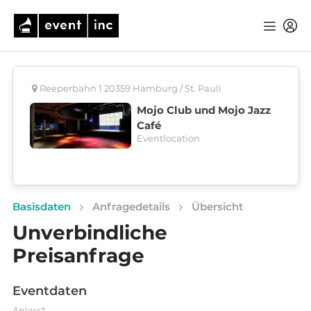
Reeperbahn 1 20359 Hamburg / St. Pauli
Mojo Club und Mojo Jazz
Café
Eventlocation
Basisdaten
Anfragedetails
Übersicht
Unverbindliche
Preisanfrage
Eventdaten
Anlass*