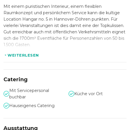
Mit einem puristischen Interieur, einem flexiblen
Raumkonzept und persönlichem Service kann die kultige
Location Hangar no. 5 in Hannover-Döhren punkten. Für
vielerlei Veranstaltungen ist dies damit eine der Topkulissen.
Gut erreichbar auch mit öffentlichen Verkehrsmitteln eignet
sich die 1700m² Eventfläche für Personenzahlen von 50 bis
1.500 Gästen.
Wandelbar ganz nach Ihren Vorstellungen und Wünschen,
WEITERLESEN
kann hier Ihre Hochzeit, Abibälle und Firmenjubiläen gefeiert
werden. Auch außergewöhnliche Events wie Glamour-Galas
und wilde Bayernstad, heiße Wrestlingfestivals und
Catering
Kröckelturniere sind gern gesehen. Der eigene VIP-Balkon
und ein großzügiger Garderobenbereich sind besondere
Mit Servicepersonal
Highlights im Hangar no. 5.
Küche vor Ort
buchbar
Sie möchten in dieser exklusiven Location mit Ihren
Hauseigenes Catering
Mitarbeitern tagen? Auch kein Problem. Mit bodenlangen
Fenstern und moderner Ausstattung verwandelt sich das
Hanger no.5 schnell in einen klassischen Tagungsraum.
Ausstattung