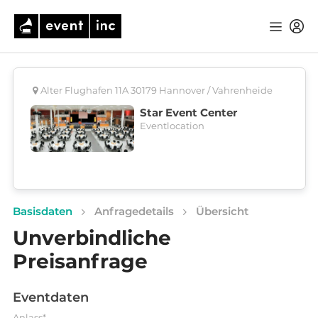
Alter Flughafen 11A 30179 Hannover / Vahrenheide
Star Event Center
Eventlocation
Basisdaten
Anfragedetails
Übersicht
Unverbindliche
Preisanfrage
Eventdaten
Anlass*