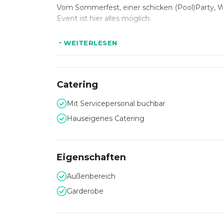
Vom Sommerfest, einer schicken (Pool)Party, 
Event ist hier alles möglich.
WEITERLESEN
Die Lage
In ca. 15 Minuten erreichen Sie vom Hauptbah
Kongresszentrum Hannover liegt das Va Bene 
Catering
gut mit den öffentlichen Verkehrsmitteln erreic
Mit Servicepersonal buchbar
Das Eventteam freut sich auf Ihre Anfrage und g
Hauseigenes Catering
Eigenschaften
Außenbereich
Garderobe