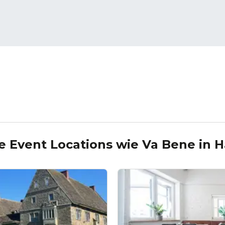
e Event Locations wie
Va Bene
in
H