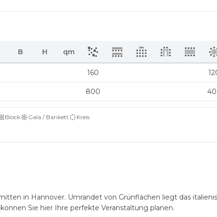
B
H
qm
160
12
800
40
Block
Gala / Bankett
Kreis
 mitten in Hannover. Umrandet von Grünflächen liegt das italieni
können Sie hier Ihre perfekte Veranstaltung planen.