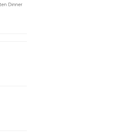
ten Dinner
zum
auch sehr