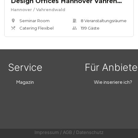
Design Offices Hannover Vahrenwald
Hannover
/ Vahrendwald
Seminar Room
8
Veranstaltungsräum
e
Catering Flexibel
199
Gäste
Service
Für Anbiete
Magazin
Wie inseriere ich?
Impressum
/
AGB
/
Datenschutz