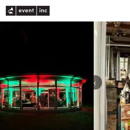
eventinc
‹