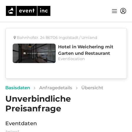
Bahnhofstr. 24 86706 Ingolstadt / Umland
Hotel in Weichering mit
Garten und Restaurant
Eventlocation
Basisdaten
Anfragedetails
Übersicht
Unverbindliche
Preisanfrage
Eventdaten
Anlass*