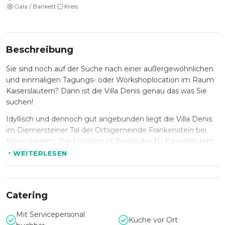
Gala / Bankett
Kreis
Beschreibung
Sie sind noch auf der Suche nach einer außergewöhnlichen
und einmaligen Tagungs- oder Workshoplocation im Raum
Kaiserslautern? Dann ist die Villa Denis genau das was Sie
suchen!
Idyllisch und dennoch gut angebunden liegt die Villa Denis
im Diemersteiner Tal der Ortsgemeinde Frankenstein bei
Kaiserslautern. Die Location ist Besitz der TU Kaiserslautern
und eignet sich daher besonders für kulturelle Events,
WEITERLESEN
Tagungen oder Seminare.
Bis zu 60 Personen können in der Villa Denis tagen. Die
moderne technische Ausstattung lässt keine Wünsche
Catering
offen: Beamer, Leinwand, Flipcharts, Pinnwände,
Whiteboards, Rednerpulte sowie WLAN und Internet-
Mit Servicepersonal
Küche vor Ort
Anschluss sind in jedem Tagungsraum vorhanden.