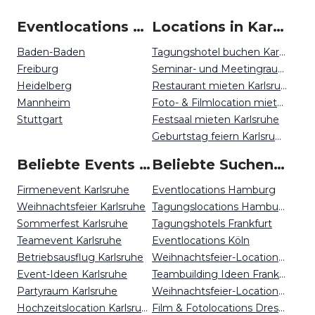
Eventlocations um Karlsruhe
Locations in Karlsruhe mieten
Baden-Baden
Tagungshotel buchen Karlsruhe
Freiburg
Seminar- und Meetingraum mieten Karlsruhe
Heidelberg
Restaurant mieten Karlsruhe
Mannheim
Foto- & Filmlocation mieten Karlsruhe
Stuttgart
Festsaal mieten Karlsruhe
Geburtstag feiern Karlsruhe
Beliebte Events in Karlsruhe
Beliebte Suchen auf Event Inc
Firmenevent Karlsruhe
Eventlocations Hamburg
Weihnachtsfeier Karlsruhe
Tagungslocations Hamburg
Sommerfest Karlsruhe
Tagungshotels Frankfurt
Teamevent Karlsruhe
Eventlocations Köln
Betriebsausflug Karlsruhe
Weihnachtsfeier-Locations Münster
Event-Ideen Karlsruhe
Teambuilding Ideen Frankfurt
Partyraum Karlsruhe
Weihnachtsfeier-Locations Leipzig
Hochzeitslocation Karlsruhe
Film & Fotolocations Dresden