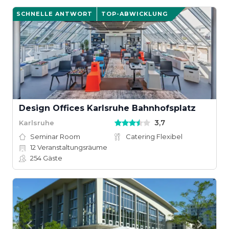
SCHNELLE ANTWORT
TOP-ABWICKLUNG
Design Offices Karlsruhe Bahnhofsplatz
3,7
Karlsruhe
Seminar Room
Catering Flexibel
12
Veranstaltungsräume
254
Gäste