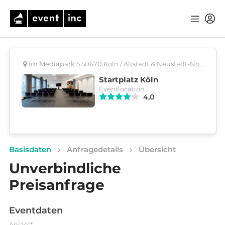
Im Mediapark 5 50670 Köln / Altstadt & Neustadt-Nord
Startplatz Köln
Eventlocation
4,0
Basisdaten
Anfragedetails
Übersicht
Unverbindliche
Preisanfrage
Eventdaten
Anlass*