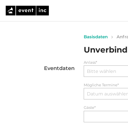
Basisdaten
Anfra
Unverbind
Anlass*
Eventdaten
Mögliche Termine*
Gäste*