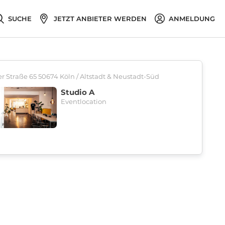
SUCHE
JETZT ANBIETER WERDEN
ANMELDUNG
 Straße 65 50674 Köln / Altstadt & Neustadt-Süd
Studio A
Eventlocation