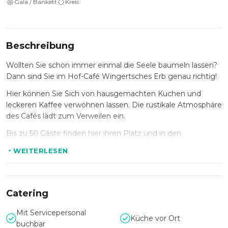
Gala / Bankett
Kreis
Beschreibung
Wollten Sie schon immer einmal die Seele baumeln lassen?
Dann sind Sie im Hof-Café Wingertsches Erb genau richtig!
Hier können Sie Sich von hausgemachten Kuchen und
leckeren Kaffee verwöhnen lassen. Die rustikale Atmosphäre
des Cafés lädt zum Verweilen ein.
Bis zu 50 Gäste finden hier ihren Platz und in den
Sommermonaten kann auch der dazugehörige Biergarten
WEITERLESEN
mitgenutzt werden. Auch für Kinder wird hier viel geboten,
mit einem großzügigen Spielplatz der Kinderherzen höher
schlagen lässt.
Catering
Ob Weihnachtsfeier, Geburtstag oder private Sause, das
Hof-Café Wingertsches Erb heißt Sie Willkommen. Auch im
Mit Servicepersonal
Außenbereich wird zum Feiern eingeladen, hier können Sie
Küche vor Ort
buchbar