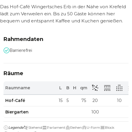
Das Hof-Café Wingertsches Erb in der Nähe von Krefeld
lädt zum Verweilen ein. Bis zu 50 Gäste können hier
bequem und entspannt Kaffee und Kuchen genießen.
Rahmendaten
Barrierefrei
Räume
Raumname
L
B
H
qm
Hof-Café
15
5
75
20
10
Biergarten
100
Legende
Stehend
Parlament
Reihen
U-Form
Block