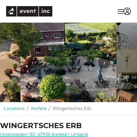
eventinc
‹
›
Locations
Krefeld
Wingertsches Erb
WINGERTSCHES ERB
Unterweiden 161
,
47918
Krefeld
/ Umland