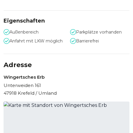
perfekt Ihr Sommerfest umsetzen und werden vom Team
gerne beraten und unterstützt.
Rustikale Bauernhofatmosphäre für Ihr nächstes Event? -
Eigenschaften
Das Hof-Café, im Familienbetrieb in der Nähe von Krefeld
lädt Sie ein.
Außenbereich
Parkplätze vorhanden
Anfahrt mit LKW möglich
Barrierefrei
Adresse
Wingertsches Erb
Unterweiden 161
47918 Krefeld / Umland