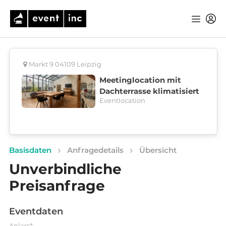
Markt 9 04109 Leipzig
Meetinglocation mit
Dachterrasse klimatisiert
Eventlocation
Basisdaten
Anfragedetails
Übersicht
Unverbindliche
Preisanfrage
Eventdaten
Anlass*