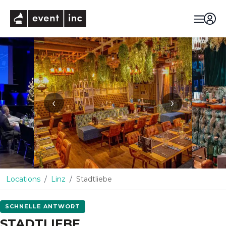
eventinc
‹
›
Locations
Linz
Stadtliebe
SCHNELLE ANTWORT
STADTLIEBE