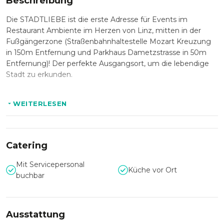
Beschreibung
Die STADTLIEBE ist die erste Adresse für Events im
Restaurant Ambiente im Herzen von Linz, mitten in der
Fußgängerzone (Straßenbahnhaltestelle Mozart Kreuzung
in 150m Entfernung und Parkhaus Dametzstrasse in 50m
Entfernung)! Der perfekte Ausgangsort, um die lebendige
Stadt zu erkunden.
Wir verfügen über 400 Sitzplätze aufgeteilt in mehreren
WEITERLESEN
Bereichen.
Catering
Zusätzlich befindet sich im 2 Obergeschoß der Ursulinensaal
mit ca. 400 Sitzplätze, die erste Adresse für anspruchsvolle
Mit Servicepersonal
Veranstaltungen – ob Seminare, Tagungen, Messen und
Küche vor Ort
buchbar
Kongresse, Gala-Abende und Bälle, Hochzeiten und private
Feiern.
Ausstattung