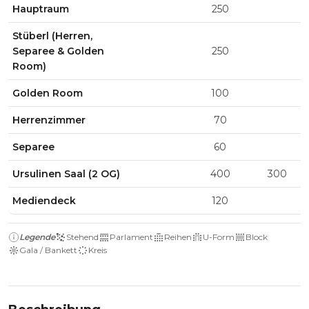
Hauptraum
250
Stüberl (Herren,
Separee & Golden
250
Room)
Golden Room
100
Herrenzimmer
70
Separee
60
Ursulinen Saal (2 OG)
400
300
Mediendeck
120
Legende
Stehend
Parlament
Reihen
U-Form
Block
Gala / Bankett
Kreis