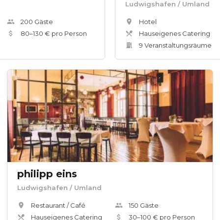
Ludwigshafen
/ Umland
200
Gäste
Hotel
80
–
130
€ pro Person
Hauseigenes Catering
9
Veranstaltungsräum
e
philipp eins
Ludwigshafen
/ Umland
Restaurant / Café
150
Gäste
Hauseigenes Catering
30
–
100
€ pro Person