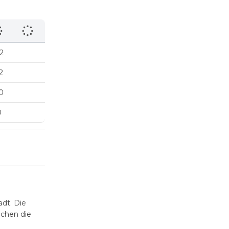
2
2
0
0
dt. Die
ichen die