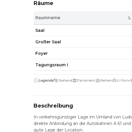
Räume
Raumname
L
Saal
Großer Saal
Foyer
Tagungsraum I
Legende
Stehend
Parlament
Reihen
U-Form
Beschreibung
In verkehrsgünstiger Lage im Umland von Ludwi
direkte Anbindung an die Autobahnen A 61 und A
gute Lage der Location.