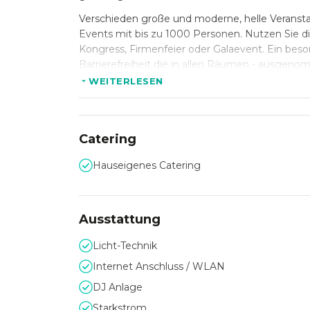
Verschieden große und moderne, helle Veransta
Events mit bis zu 1000 Personen. Nutzen Sie d
Kongress, Firmenfeier oder Galaevent. Ein beso
Barrierefreiheit die in allen Räumen - ausgeno
WEITERLESEN
Versorgen Sie Ihre Gäste zudem mit hauseigene
unvergessliche Veranstaltung, die im Gedächtnis
Catering
Hauseigenes Catering
Ausstattung
Licht-Technik
Internet Anschluss / WLAN
DJ Anlage
Starkstrom