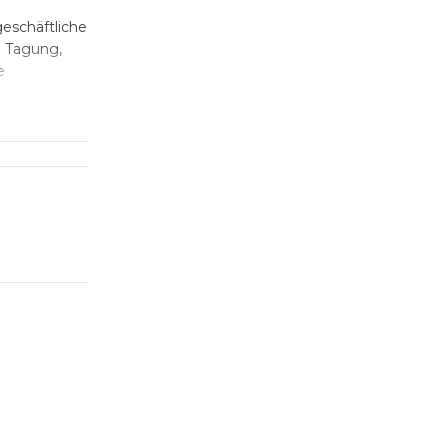
eschäftliche
e Tagung,
e
n Sie eine