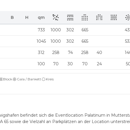
B
H
qm
733
1000
302
665
43
1045
1000
302
665
53
312
258
74
258
40
14
100
70
30
70
24
5
Block
Gala / Bankett
Kreis
gshafen befindet sich die Eventlocation Palatinum in Muttersta
 65 sowie die Vielzahl an Parkplätzen an der Location unterstre