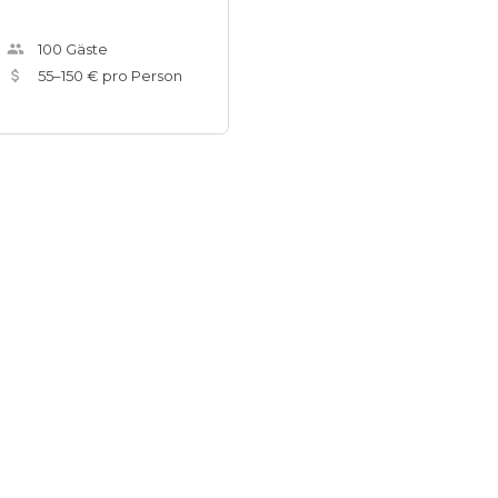
100
Gäste
55
–
150
€ pro Person