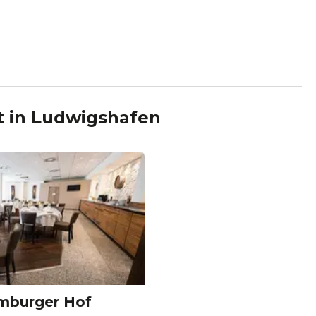
t
in
Ludwigshafen
imburger Hof