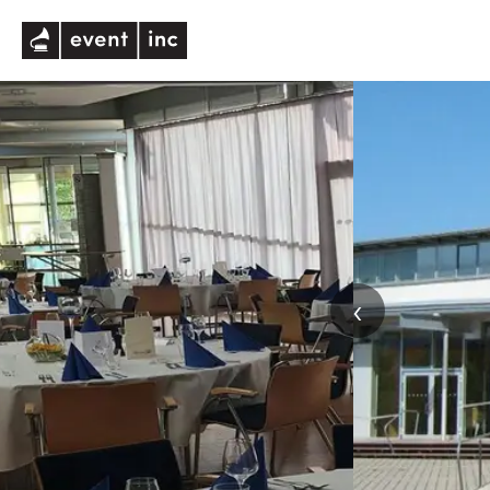
eventinc
‹