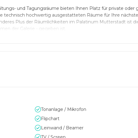
ltungs- und Tagungsräume bieten Ihnen Platz für private oder g
ie technisch hochwertig ausgestatteten Räume für Ihre nächst
nderes Plus der Räumlichkeiten im Palatinum Mutterstadt ist di
mmen der Galerie - gegeben ist.
n Köstlichkeiten aus dem Restaurant Palatinum und garantiere
 bleibt!
Tonanlage / Mikrofon
Flipchart
Leinwand / Beamer
TV / Screen