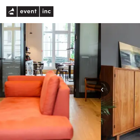
eventinc
‹