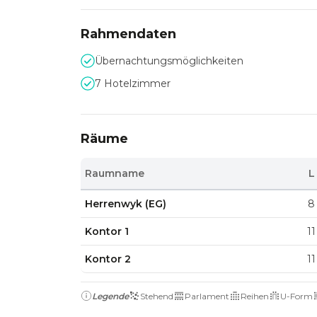
Rahmendaten
Übernachtungsmöglichkeiten
7 Hotelzimmer
Räume
Raumname
L
Herrenwyk (EG)
8
Kontor 1
11
Kontor 2
11
Legende
Stehend
Parlament
Reihen
U-Form