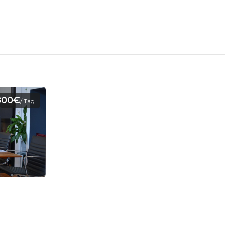
800€
/ Tag