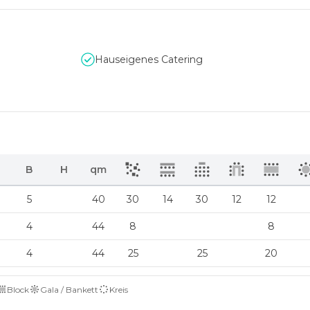
Hauseigenes Catering
B
H
qm
5
40
30
14
30
12
12
4
44
8
8
4
44
25
25
20
Block
Gala / Bankett
Kreis