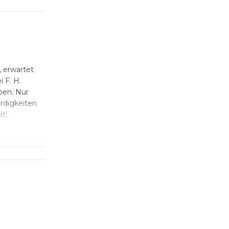
, erwartet
i F. H.
ben. Nur
rdigkeiten
t!
nem
en
und
t
uh
l
ung
,
der
ie
ber
d
as
t
dies
er