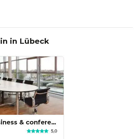
in
in
Lübeck
media docks - business & conference center
5,0