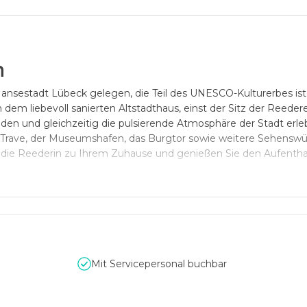
n
 Hansestadt Lübeck gelegen, die Teil des UNESCO-Kulturerbes ist
 dem liebevoll sanierten Altstadthaus, einst der Sitz der Reedere
den und gleichzeitig die pulsierende Atmosphäre der Stadt erle
 Trave, der Museumshafen, das Burgtor sowie weitere Sehenswü
die Reederin zu Ihrem Zuhause und genießen Sie den Aufenthal
t
dem
Her
ren
wy
k
im
Erd
ges
ch
oss
w
ird
I
h
re
Ver
an
st
alt
ung
z
u
e
i
s
t
mit
se
inen
v
ier
Meter
ho
hen
Deck
en
,
dem
sch
ö
nen
Hol
zb
od
& Marketing sowie Film- & Foto-Events
.
Mit
se
iner
vari
ab
len
Bes
Mit Servicepersonal buchbar
er
perf
ek
te
Rah
men
f
ür
I
hr
Event
ge
ge
ben
.
O
der
m
ö
ch
ten
Sie
l
inen
40
m
²
,
der
histor
isc
hen
St
uck
dec
ke
und
den
al
ten
Di
el
en
is
ung
en.