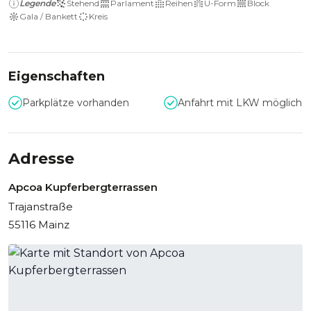
Legende
Stehend
Parlament
Reihen
U-Form
Block
Gala / Bankett
Kreis
Eigenschaften
Parkplätze vorhanden
Anfahrt mit LKW möglich
Adresse
Apcoa Kupferbergterrassen
Trajanstraße
55116 Mainz