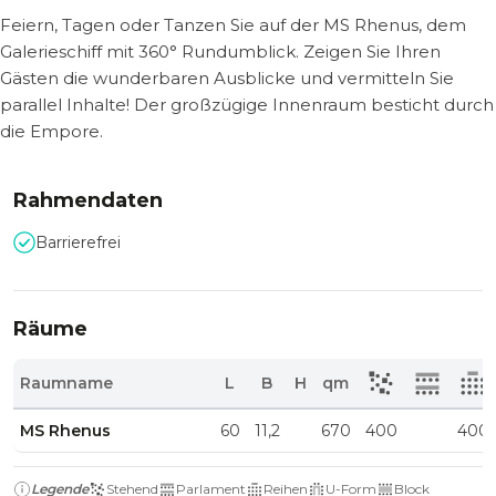
Feiern, Tagen oder Tanzen Sie auf der MS Rhenus, dem
Galerieschiff mit 360° Rundumblick. Zeigen Sie Ihren
Gästen die wunderbaren Ausblicke und vermitteln Sie
parallel Inhalte! Der großzügige Innenraum besticht durch
die Empore.
Rahmendaten
Barrierefrei
Räume
Raumname
L
B
H
qm
MS Rhenus
60
11,2
670
400
400
Legende
Stehend
Parlament
Reihen
U-Form
Block