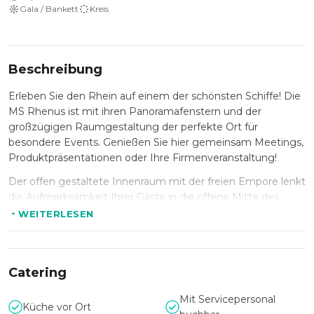
Gala / Bankett
Kreis
Beschreibung
Erleben Sie den Rhein auf einem der schönsten Schiffe! Die
MS Rhenus ist mit ihren Panoramafenstern und der
großzügigen Raumgestaltung der perfekte Ort für
besondere Events. Genießen Sie hier gemeinsam Meetings,
Produktpräsentationen oder Ihre Firmenveranstaltung!
Der offen gestaltete Innenraum mit der freien Empore lenkt
die Aufmerksamkeit Ihrer Gäste in die offene Mitte des
Schiffes. Und das große Sonnendeck lädt zum Verweilen ein!
WEITERLESEN
Die Komponenten für Ihre Veranstaltung können Sie nach
Lust und Laune dazu buchen. Gerne unterstützt Sie das
Team bei der Organisation und Ausrichtung Ihres Events auf
Catering
der MS Rhenus.
Sie suchen etwas Einmaliges? Schauen Sie sich gerne die
Mit Servicepersonal
Küche vor Ort
Event Fähre
AF Mary Roos
an.