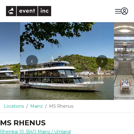
eventinc
‹
›
Locations
Mainz
MS Rhenus
MS RHENUS
Rheinkai 10
,
55411
Mainz
/ Umland