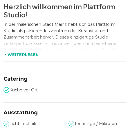
Herzlich willkommen im Plattform
Studio!
In der malerischen Stadt Mainz hebt sich das Plattform
Studio als pulsierendes Zentrum der Kreativität und
Zusammenarbeit hervor. Dieses einzigartige Studio
verkörpert die Essenz innovativer Ideen und bietet eine
Plattform für kreative Köpfe aus verschiedenen Bereichen,
WEITERLESEN
um ihre Visionen Wirklichkeit werden zu lassen.
Ausstattung und Service
Catering
Das Mietstudio, ausgestattet mit modernster Technologie
Küche vor Ort
und hochwertigem Equipment, ist ein Ort, an dem
Kreativität keine Grenzen gesetzt sind. Fotografen,
Videografen, Künstler und viele andere können diesen Raum
nutzen, um ihre Projekte mit Leidenschaft und
Ausstattung
Professionalität umzusetzen.
Licht-Technik
Tonanlage / Mikrofon
Im Studio ist durch die 6 südseitig ausgerichteten Fenstern