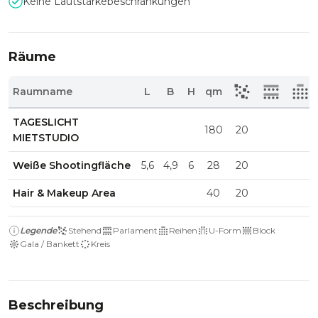
Keine Lautstärkebeschränkungen
Räume
Raumname
L
B
H
qm
TAGESLICHT
180
20
MIETSTUDIO
Weiße Shootingfläche
5,6
4,9
6
28
20
Hair & Makeup Area
40
20
Legende
Stehend
Parlament
Reihen
U-Form
Block
Gala / Bankett
Kreis
Beschreibung