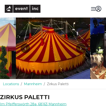
eventinc
‹
›
Locations
Mannheim
Zirkus Paletti
ZIRKUS PALETTI
Im Pfeifferswörth 28a
,
68163
Mannheim