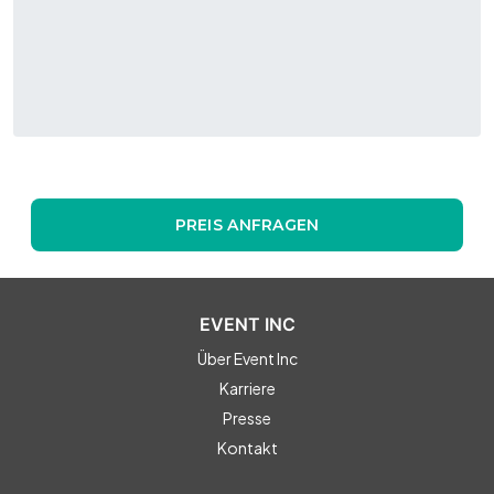
Zirkus Paletti Mannheim verwandelt jedes Event in ein
Erlebnis voller Staunen, Interaktion und Begeisterung.
Exklusives Flair, kreative Gestaltungsmöglichkeiten und ein
gutes Gewissen inklusive – hier wird aus jeder Veranstaltung
ein echtes Highlight.
PREIS ANFRAGEN
EVENT INC
Über Event Inc
Karriere
Presse
Kontakt