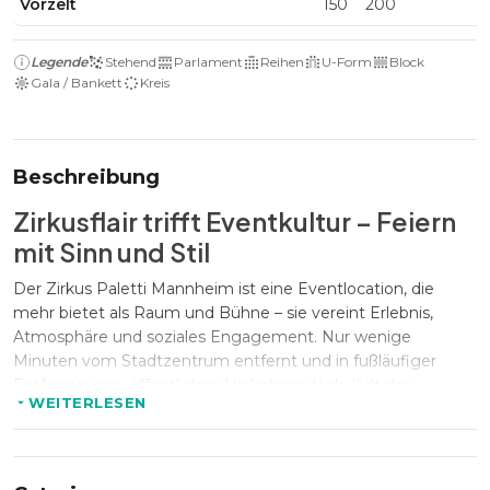
Vorzelt
150
200
Legende
Stehend
Parlament
Reihen
U-Form
Block
Gala / Bankett
Kreis
Beschreibung
Zirkusflair trifft Eventkultur – Feiern
mit Sinn und Stil
Der Zirkus Paletti Mannheim ist eine Eventlocation, die
mehr bietet als Raum und Bühne – sie vereint Erlebnis,
Atmosphäre und soziales Engagement. Nur wenige
Minuten vom Stadtzentrum entfernt und
in fußläufiger
Entfernung zu öffentlichen Verkehrsmitteln
lädt das
WEITERLESEN
beeindruckende Zirkuszelt zu unvergesslichen
Veranstaltungen ein. Ob Firmenevent, Gala, Tagung oder
kulturelles Highlight – hier entsteht ein außergewöhnliches
Ambiente, das Gäste begeistert und gleichzeitig Gutes