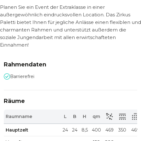
Planen Sie ein Event der Extraklasse in einer
außergewöhnlich eindrucksvollen Location. Das Zirkus
Paletti bietet Ihnen für jegliche Anlässe einen flexiblen und
charmanten Rahmen und unterstützt außerdem die
soziale Jungendarbeit mit allen erwirtschafteten
Einnahmen!
Rahmendaten
Barrierefrei
Räume
Raumname
L
B
H
qm
Hauptzelt
24
24
8,5
400
469
350
469