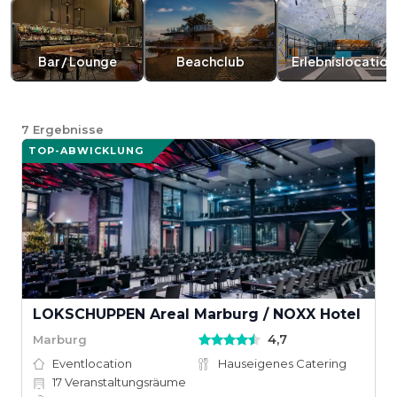
Bar / Lounge
Beachclub
Erlebnislocation
7
Ergebnisse
TOP-ABWICKLUNG
LOKSCHUPPEN Areal Marburg / NOXX Hotel
4,7
Marburg
Eventlocation
Hauseigenes Catering
17
Veranstaltungsräume