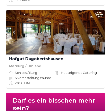
150
Gäste
Hofgut Dagobertshausen
Marburg / Umland
Schloss / Burg
Hauseigenes Catering
6
Veranstaltungsräume
220
Gäste
Darf es ein bisschen mehr
sein?