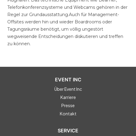
Flughäfen. Das technische Equipment wie Beamer,
Telefonkonferenzsysteme und Webcams gehören in der
Regel zur Grundausstattung.Auch für Management-
Offsites werden hin und wieder Boardrooms oder
Tagungsräume benötigt, um völlig ungestört
wegweisende Entscheidungen diskutieren und treffen
zu können.
EVENT INC
Über Event Inc
Karriere
Presse
Kontakt
SERVICE