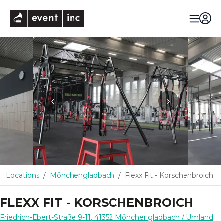
eventinc
‹
›
Locations
Mönchengladbach
Flexx Fit - Korschenbroich
FLEXX FIT - KORSCHENBROICH
Friedrich-Ebert-Straße 9-11
,
41352
Mönchengladbach
/ Umland