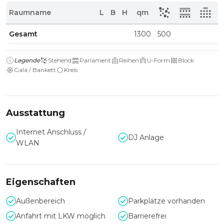
Raumname
L
B
H
qm
Gesamt
1300
500
Legende
Stehend
Parlament
Reihen
U-Form
Block
Gala / Bankett
Kreis
Ausstattung
Internet Anschluss /
DJ Anlage
WLAN
Eigenschaften
Außenbereich
Parkplätze vorhanden
Anfahrt mit LKW möglich
Barrierefrei