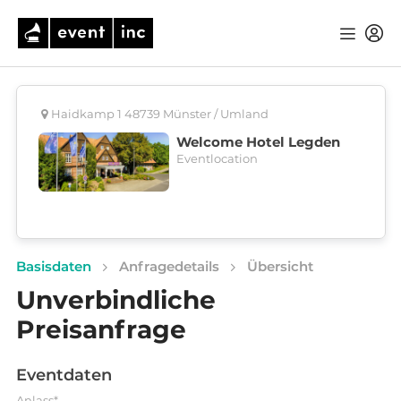
Haidkamp 1 48739 Münster / Umland
Welcome Hotel Legden
Eventlocation
Basisdaten
Anfragedetails
Übersicht
Unverbindliche
Preisanfrage
Eventdaten
Anlass*