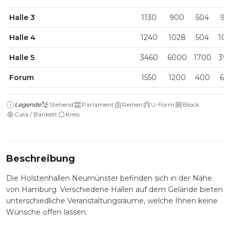
Halle 3
1130
900
504
91
Halle 4
1240
1028
504
10
Halle 5
3460
6000
1700
39
Forum
1550
1200
400
60
Legende
Stehend
Parlament
Reihen
U-Form
Block
Gala / Bankett
Kreis
Beschreibung
Die Holstenhallen Neumünster befinden sich in der Nähe
von Hamburg. Verschiedene Hallen auf dem Gelände bieten
unterschiedliche Veranstaltungsräume, welche Ihnen keine
Wünsche offen lassen.