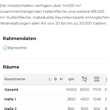
Die Holstenhallen verfügen über 14.000 m²
zusammenhängender Hallenfläche und weitere 89.000
m² Außenfläche. Individuelle Raumkonzepte ermöglichen
Veranstaltungen aller Art von 20 bis hin zu 20.000 Gästen.
Rahmendaten
Barrierefrei
Räume
Raumname
L
B
H
qm
Gesamt
14000
6000
1700
39
Halle 1
2850
4500
1248
33
Halle 2
860
800
504
80