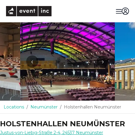
eventinc
‹
›
Locations
Neumünster
Holstenhallen Neumünster
HOLSTENHALLEN NEUMÜNSTER
Justus-von-Liebig-Straße 2-4
,
24537
Neumünster