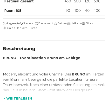
Festsaal gesamt
430
500
120
500
8
Raum 105
90
100
40
100
3
Legende
Stehend
Parlament
Reihen
U-Form
Block
Gala / Bankett
Kreis
Beschreibung
BRUNO – Eventlocation Brunn am Gebirge
Modern, elegant und voller Charme: Das
BRUNO
im Herzen
von Brunn am Gebirge ist die perfekte Location für eure
Traumhochzeit. Nach einer umfassenden Sanierung erstrahlt
das Haus in neuem Glanz – mit stilvollem Design und
einem 6 Meter hohen Festsaal, der Platz für bis zu 500
WEITERLESEN
Gäste bietet. Ideal für große Feste und unvergessliche
Momente.