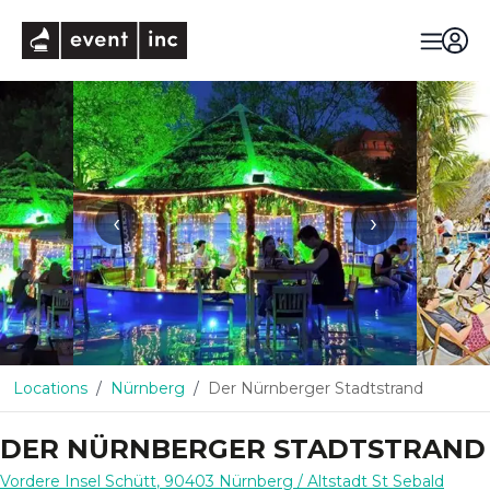
eventinc
‹
›
Locations
Nürnberg
Der Nürnberger Stadtstrand
DER NÜRNBERGER STADTSTRAND
Vordere Insel Schütt
,
90403
Nürnberg
/ Altstadt St Sebald