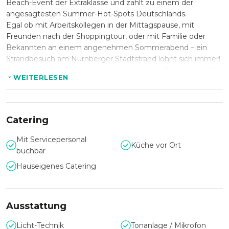
Beach-Event der Extraklasse und zählt zu einem der
angesagtesten Summer-Hot-Spots Deutschlands.
Egal ob mit Arbeitskollegen in der Mittagspause, mit
Freunden nach der Shoppingtour, oder mit Familie oder
Bekannten an einem angenehmen Sommerabend – ein
Strandbesuch am Nürnberger Stadtstrand lohnt sich immer!
Auch wenn das Wetter mal nicht mitspielt: „Sommer in der
WEITERLESEN
City“ hat überdachte Areas, täglich geöffnet und das auch
noch bei freiem Eintritt!
Geburtstag, Firmenfeier oder Jubiläum im Sommer? Im
Catering
Nürnberger Stadtstrand lassen sich diverse VIP- und Gastro-
Lounges für Ihr persönliches Event mieten! Spüren Sie und
Mit Servicepersonal
genießen Sie den Sommer, in entspanntem Urlaubsflair!
Küche vor Ort
buchbar
Hier im Nürnberger Stadtstrand, der Urlaubsoase mitten im
Alltag.
Hauseigenes Catering
Das Team des Nürnberg Stadtstrands freut sich auf Ihre
Anfrage!
Ausstattung
Licht-Technik
Tonanlage / Mikrofon