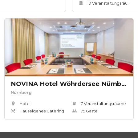
10
Veranstaltungsräum
e
NOVINA Hotel Wöhrdersee Nürnberg City
Nürnberg
Hotel
7
Veranstaltungsräum
e
Hauseigenes Catering
75
Gäste