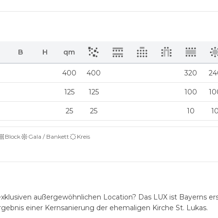
B
H
qm
400
400
320
24
125
125
100
10
25
25
10
1
Block
Gala / Bankett
Kreis
r exklusiven außergewöhnlichen Location? Das LUX ist Bayerns er
gebnis einer Kernsanierung der ehemaligen Kirche St. Lukas.