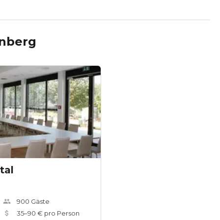
nberg
tal
900
Gäste
35
–
90
€ pro Person