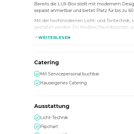
Bereits die LUX-Box stellt mit modernem Design
separat anmietbar und bietet Platz für bis zu 6
Mit der hochmodernen Licht- und Tontechnik, s
gestaltet werden. Ein flexibles Raumkonzept, 
Location für große Privat- und Businessveranst
WEITERLESEN
Erleben Sie die eindrucksvolle Location und gen
außergewöhnliche Gebäude lässt Ihre Veranstal
Catering
Mit Servicepersonal buchbar
Hauseigenes Catering
Ausstattung
Licht-Technik
Flipchart