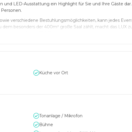
 und LED-Ausstattung ein Highlight für Sie und Ihre Gäste dar. 
0 Personen.
owie verschiedene Bestuhlungsmöglichkeiten, kann jedes Event 
zu dem besonders der 400m² große Saal zählt, macht das LUX zu
altungen mit bis zu 320 Personen.
ießen Sie bei erstklassigem Catering Ihr persönliches Event. Da
tung unvergesslich werden.
Küche vor Ort
Tonanlage / Mikrofon
Bühne