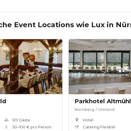
che Event Locations wie
Lux
in
Nür
ld
Parkhotel Altmühl
Nürnberg
/ Umland
120
Gäste
Hotel
50
–
100
€ pro Person
Catering Flexibel