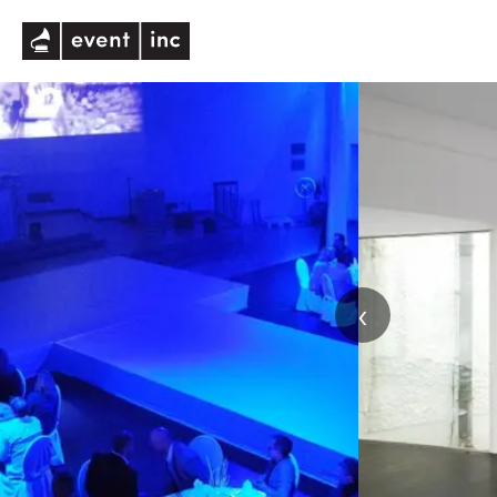
eventinc
‹