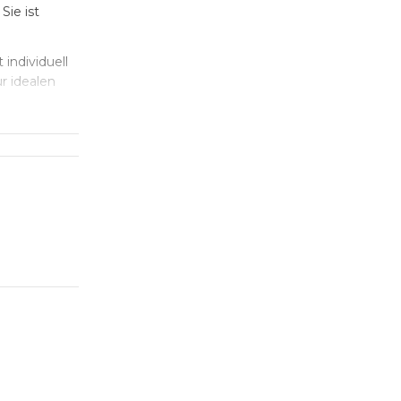
Sie ist
individuell
r idealen
s