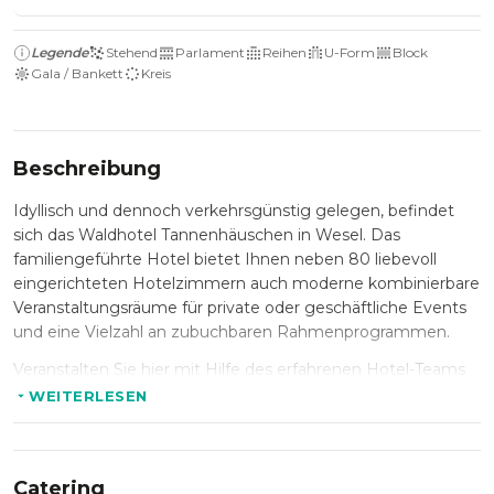
Legende
Stehend
Parlament
Reihen
U-Form
Block
Gala / Bankett
Kreis
Beschreibung
Idyllisch und dennoch verkehrsgünstig gelegen, befindet
sich das Waldhotel Tannenhäuschen in Wesel. Das
familiengeführte Hotel bietet Ihnen neben 80 liebevoll
eingerichteten Hotelzimmern auch moderne kombinierbare
Veranstaltungsräume für private oder geschäftliche Events
und eine Vielzahl an zubuchbaren Rahmenprogrammen.
Veranstalten Sie hier mit Hilfe des erfahrenen Hotel-Teams
Ihre Traumhochzeit, Familienfeste der besonderen Art,
WEITERLESEN
außergewöhnliche Tagungen oder Firmenjubiläen die im
Gedächtnis bleiben. Flexibel gestaltbare und modern
eingerichtete Tagungs- und Eventräume ermöglichen
Catering
unvergessliche Veranstaltungen mit bis zu 240 Personen.