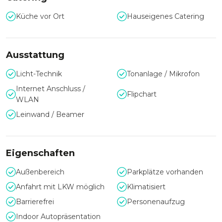
Zum rundum perfekten Rahmen versorgt das hauseigene
Küche vor Ort
Hauseigenes Catering
Küchenteam des Tannenhäuschen Sie und Ihre Gäste mit
einem individuellen Catering-Konzept, passend zu Ihrem
Event. Ob Buffet, Menü, Fingerfood oder Brunch, wählen Sie
Ausstattung
für die am Sie besten passende Variante. Warten Sie nicht
länger und begeistern Sie Ihre Gäste mit einer einzigartigen
Licht-Technik
Tonanlage / Mikrofon
Eventlocation und unvergesslichen Momenten!
Internet Anschluss /
Flipchart
WLAN
Leinwand / Beamer
Eigenschaften
Außenbereich
Parkplätze vorhanden
Anfahrt mit LKW möglich
Klimatisiert
Barrierefrei
Personenaufzug
Indoor Autopräsentation