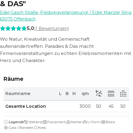
& DAS"
Edel-Gasch-Straße (Feldwegverlängerung) / Ecke Mainzer Ring
,
63075
Offenbach
5,0
(
1
Bewertungen)
Wo Natur, Kreativität und Gemeinschaft
aufeinandertreffen. Paradies & Das macht
Firmenveranstaltungen zu echten Erlebnismomenten mit
Herz und Charakter.
Räume
Raumname
L
B
H
qm
Gesamte Location
3000
50
45
50
Legende
Stehend
Parlament
Reihen
U-Form
Block
Gala / Bankett
Kreis