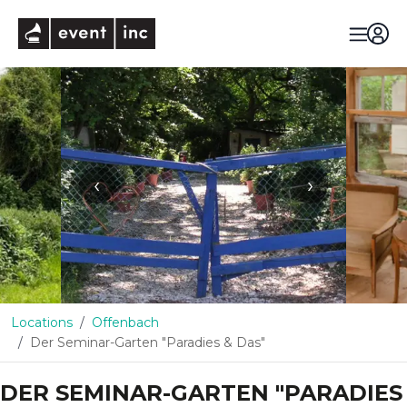
eventinc
‹
›
Locations
Offenbach
Der Seminar-Garten "Paradies & Das"
DER SEMINAR-GARTEN "PARADIES