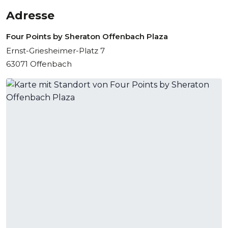
brauchen
Adresse
Neben professionellen Tagungsmöglichkeiten bietet das
Four Points by Sheraton Offenbach Plaza
stilvolle
Four Points by Sheraton Offenbach Plaza
Übernachtungsmöglichkeiten, gehobene Gastronomie und
Ernst-Griesheimer-Platz 7
zahlreiche Rückzugsorte – von der Lobby bis zur
63071 Offenbach
Außenterrasse mit Blick in den Park. So wird jede
Veranstaltung zur rundum gelungenen Erfahrung.