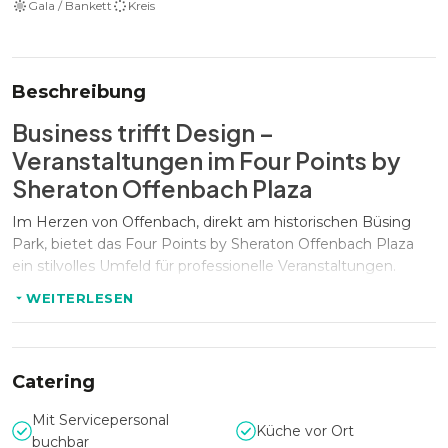
Gala / Bankett
Kreis
Beschreibung
Business trifft Design –
Veranstaltungen im
Four Points by
Sheraton Offenbach Plaza
Im Herzen von Offenbach, direkt am historischen Büsing
Park, bietet das
Four Points by Sheraton Offenbach Plaza
ein stilvolles Umfeld für professionelle Veranstaltungen.
Durch die hervorragende Lage nahe Frankfurt, die gute
WEITERLESEN
Anbindung an den ÖPNV sowie die Nähe zum Flughafen ist
das Hotel sowohl für regionale als auch internationale
Events bestens geeignet.
Catering
Flexible Räume für Events jeder Art
Mit Servicepersonal
Küche vor Ort
buchbar