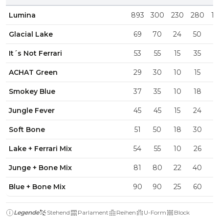
Lumina
893
300
230
280
1
Glacial Lake
69
70
24
50
2
It´s Not Ferrari
53
55
15
35
1
ACHAT Green
29
30
10
15
Smokey Blue
37
35
10
18
1
Jungle Fever
45
45
15
24
1
Soft Bone
51
50
18
30
1
Lake + Ferrari Mix
54
55
10
26
Junge + Bone Mix
81
80
22
40
1
Blue + Bone Mix
90
90
25
60
2
Legende
Stehend
Parlament
Reihen
U-Form
Block