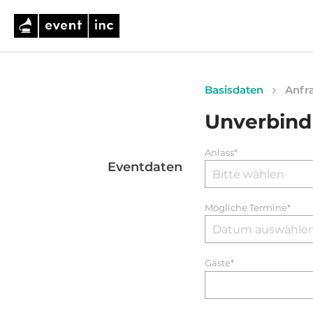
Basisdaten
Anfra
Unverbind
Anlass*
Eventdaten
Mögliche Termine*
Gäste*