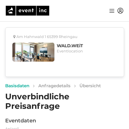
Am Hahnwald 1 65399 Rheingau
WALD.WEiT
Eventlocation
Basisdaten
Anfragedetails
Übersicht
Unverbindliche
Preisanfrage
Eventdaten
Anlass*