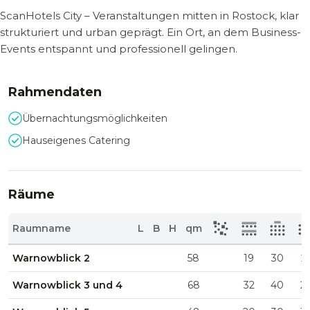
ScanHotels City – Veranstaltungen mitten in Rostock, klar
strukturiert und urban geprägt. Ein Ort, an dem Business-
Events entspannt und professionell gelingen.
Rahmendaten
Übernachtungsmöglichkeiten
Hauseigenes Catering
Räume
Raumname
L
B
H
qm
Warnowblick 2
58
19
30
2
Warnowblick 3 und 4
68
32
40
2