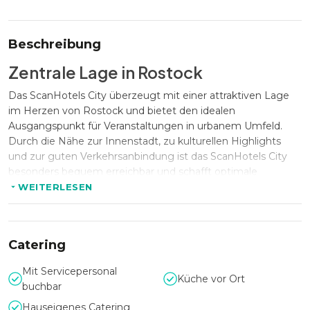
Beschreibung
Zentrale Lage in Rostock
Das ScanHotels City überzeugt mit einer attraktiven Lage
im Herzen von Rostock und bietet den idealen
Ausgangspunkt für Veranstaltungen in urbanem Umfeld.
Durch die Nähe zur Innenstadt, zu kulturellen Highlights
und zur guten Verkehrsanbindung ist das ScanHotels City
besonders bequem erreichbar und schafft optimale
Voraussetzungen für Events mit regionalen wie
WEITERLESEN
überregionalen Gästen. Das ScanHotels City verbindet
Stadtleben mit einem ruhigen, professionellen Rahmen für
Veranstaltungen.
Catering
Mit Servicepersonal
Flexible Kapazitäten für Events
Küche vor Ort
buchbar
Das ScanHotels City bietet vielseitige Veranstaltungsflächen
Hauseigenes Catering