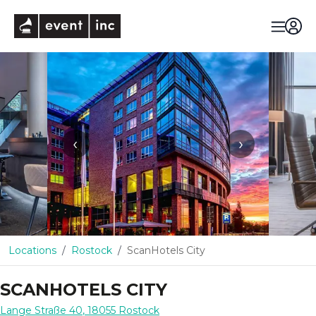
eventinc
‹
›
Locations
Rostock
ScanHotels City
SCANHOTELS CITY
Lange Straße 40
,
18055
Rostock