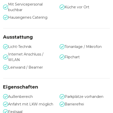
Hochzeiten hat das Schlosshotel Iglhauser von historisch im
Mit Servicepersonal
Küche vor Ort
Schloss bis hin zu hochmodern im Glaspalast eindrucksvolle
buchbar
Räumlichkeiten.
Hauseigenes Catering
Servicepersonal sowie das die hauseigene Küche
unterstützt und bewirtet Sie während Ihres Events mit
Engagement und Liebe zum Detail.
Ausstattung
Licht-Technik
Tonanlage / Mikrofon
Internet Anschluss /
Flipchart
WLAN
Leinwand / Beamer
Eigenschaften
Außenbereich
Parkplätze vorhanden
Anfahrt mit LKW möglich
Barrierefrei
Festsaal