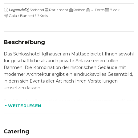
Legende
Stehend
Parlament
Reihen
U-Form
Block
Gala / Bankett
Kreis
Beschreibung
Das Schlosshotel Iglhauser am Mattsee bietet Ihnen sowohl
für geschäftliche als auch private Anlässe einen tollen
Rahmen. Die Kombination der historischen Gebäude mit
moderner Architektur ergibt ein eindrucksvolles Gesamtbild,
in dem sich Events aller Art nach Ihren Vorstellungen
umsetzen lassen.
Die 5 Seminarräume sind hochwertig ausgestattet, verfügen
WEITERLESEN
über viel Tageslicht und bietet somit die besten
Bedingungen für Präsentationen, Workshops, Seminare und
Teambuildings.
Catering
Auch für private Feiern wie Geburtstage und natürlich